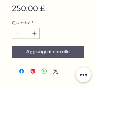
Prezzo
250,00 £
Quantità
*
Aggiungi al carrello
Contact Us
+44 7852 751 645
clawsjeweller@gmail.com
Via Kirby 5,
3° piano
Giardino di Hatton